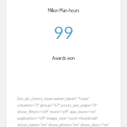
Million Man-hours
99
Awards won
[tm_pb_cherry_team admin_label=”Team”
columns=”3″ group=”57″ posts_per_page=”0″
show_filters=”off” more=”off” ajax_more=”on”
pagination=”off” image_size=”post-thumbnail”
show_name=”on” show_photo=”on” show_desc=”on”