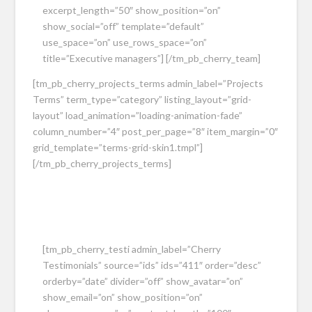
excerpt_length=”50″ show_position=”on”
show_social=”off” template=”default”
use_space=”on” use_rows_space=”on”
title=”Executive managers”] [/tm_pb_cherry_team]
[tm_pb_cherry_projects_terms admin_label=”Projects
Terms” term_type=”category” listing_layout=”grid-
layout” load_animation=”loading-animation-fade”
column_number=”4″ post_per_page=”8″ item_margin=”0″
grid_template=”terms-grid-skin1.tmpl”]
[/tm_pb_cherry_projects_terms]
[tm_pb_cherry_testi admin_label=”Cherry
Testimonials” source=”ids” ids=”411″ order=”desc”
orderby=”date” divider=”off” show_avatar=”on”
show_email=”on” show_position=”on”