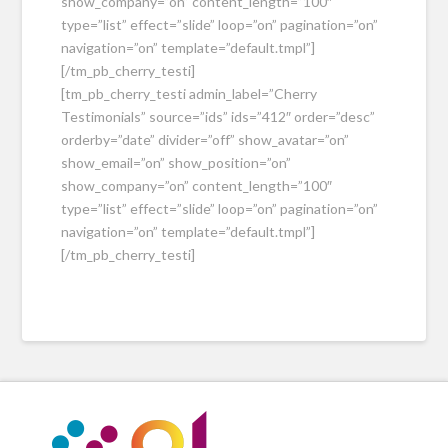
show_company=”on” content_length=”100″
type=”list” effect=”slide” loop=”on” pagination=”on”
navigation=”on” template=”default.tmpl”]
[/tm_pb_cherry_testi]
[tm_pb_cherry_testi admin_label=”Cherry
Testimonials” source=”ids” ids=”412″ order=”desc”
orderby=”date” divider=”off” show_avatar=”on”
show_email=”on” show_position=”on”
show_company=”on” content_length=”100″
type=”list” effect=”slide” loop=”on” pagination=”on”
navigation=”on” template=”default.tmpl”]
[/tm_pb_cherry_testi]